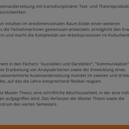
seinandersetzung mit transdisziplinärer Text- und Theorieprodukt
 zurückwirken.
von Inhalten im dreidimensionalen Raum bildet einen weiteren
das die TeilnehmerInnen gemeinsam entwickeln, ermöglicht den Er
dern und macht die Komplexität von Arbeitsprozessen im Kulturber
ment in den Fächern "Ausstellen und Darstellen", "Kommunikation"
 der Erarbeitung von Analysekriterien sowie der Entwicklung eines
axisorientierte Auseinandersetzung mündet im zweiten und dritt
ts, auf das die Lehre entsprechend flexibel reagiert.
 Master Thesis, eine schriftliche Abschlussarbeit, in der eine indi
n aufgegriffen wird. Das Verfassen der Master Thesis sowie die
entrum des vierten Semesters.