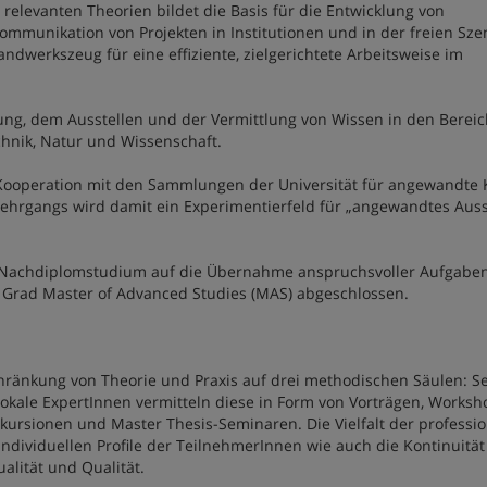
 relevanten Theorien bildet die Basis für die Entwicklung von
munikation von Projekten in Institutionen und in der freien Sze
dwerkszeug für eine effiziente, zielgerichtete Arbeitsweise im
lung, dem Ausstellen und der Vermittlung von Wissen in den Berei
chnik, Natur und Wissenschaft.
n Kooperation mit den Sammlungen der Universität für angewandte 
Lehrgangs wird damit ein Experimentierfeld für „angewandtes Auss
s Nachdiplomstudium auf die Übernahme anspruchsvoller Aufgabe
 Grad Master of Advanced Studies (MAS) abgeschlossen.
chränkung von Theorie und Praxis auf drei methodischen Säulen: S
e lokale ExpertInnen vermitteln diese in Form von Vorträgen, Worksh
kursionen und Master Thesis-Seminaren. Die Vielfalt der professio
ndividuellen Profile der TeilnehmerInnen wie auch die Kontinuität
lität und Qualität.