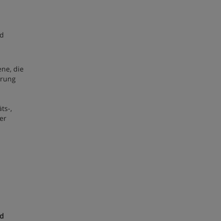
nd
ene, die
erung
ts-,
er
nd