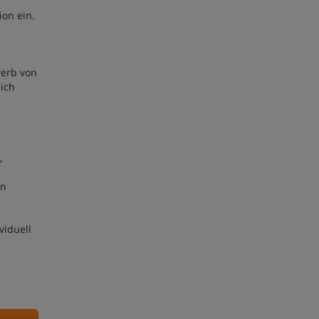
ion ein.
werb von
eich
,
en
viduell