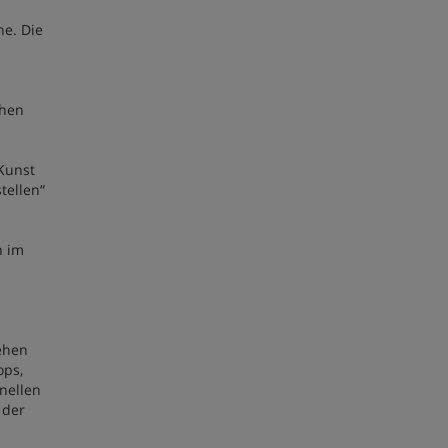
ne. Die
chen
Kunst
tellen“
n im
ehen
ops,
nellen
 der