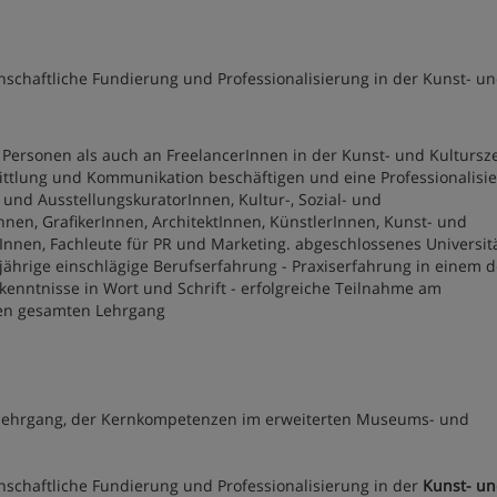
nschaftliche Fundierung und Professionalisierung in der Kunst- u
te Personen als auch an FreelancerInnen in der Kunst- und Kultursz
mittlung und Kommunikation beschäftigen und eine Professionalisi
nd AusstellungskuratorInnen, Kultur-, Sozial- und
Innen, GrafikerInnen, ArchitektInnen, KünstlerInnen, Kunst- und
Innen, Fachleute für PR und Marketing. abgeschlossenes Universitä
hrige einschlägige Berufserfahrung - Praxiserfahrung in einem d
kenntnisse in Wort und Schrift - erfolgreiche Teilnahme am
en gesamten Lehrgang
ätslehrgang, der Kernkompetenzen im erweiterten Museums- und
enschaftliche Fundierung und Professionalisierung in der
Kunst- u