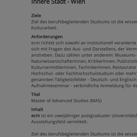
Innere Stadt - Wien
Ziele
Ziel des berufsbegleitenden Studiums ist die wisse
Kulturarbeit.
Anforderungen
ecm richtet sich sowohl an institutionell veranker
sich mit Fragen des Aus- und Darstellens, der Ver
anstreben. Dazu zählen unter anderem: Museums- u
NaturwissenschafterInnen, KritikerInnen, Publizist
KulturvermittlerInnen, TechnikerInnen, Restaurator
Hochschul- oder Fachhochschulstudium oder mehrjä
genannten Tätigkeitsfelder - Deutsch- und Englisch
Aufnahmeseminar - verbindliche Anmeldung für d
Titel
Master of Advanced Studies (MAS)
Inhalt
ecm
ist ein zweijähriger postgradualer Universit
Ausstellungsfeld vermittelt.
Ziel des berufsbegleitenden Studiums ist die wiss