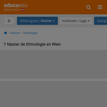
österreich
Bildungsart:
Master
methode / Lage
kateg
Master
Ethnologie
7
Master de Ethnologie en Wien