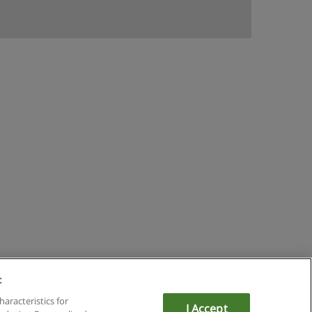
:
mit Educaedu
haracteristics for
I Accept