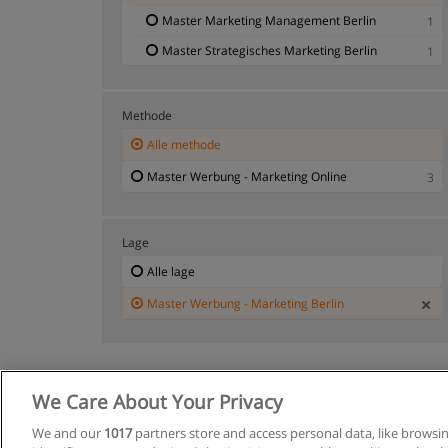
Master Marketing Management Berlin
1
Master Strategisches Marketing Berlin
1
Methode
Alle methode
Master Werbung - Marketing Online
3
Lage
Alle lage
Master Werbung - Marketing Berlin
We Care About Your Privacy
Allgemeine
We and our
1017
partners store and access personal data, like browsi