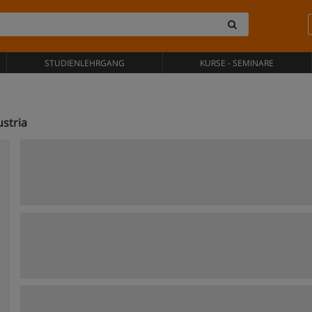
STUDIENLEHRGANG
KURSE - SEMINARE
stria