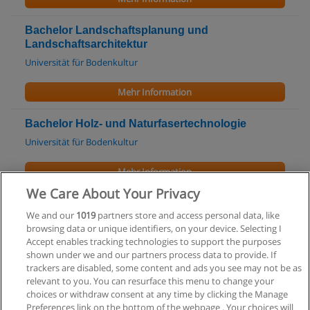
Bachelor Landschaftsplanung und
Landschaftsarchitektur
Universität für Bodenkultur
Mehr Information
Bachelor Holz- und Naturfasertechnologie
Universität für Bodenkultur
Mehr Information
We Care About Your Privacy
Master Landmanagement, Infrastruktur und
We and our
1019
partners store and access personal data, like
Bautechnik
browsing data or unique identifiers, on your device. Selecting I
Universität für Bodenkultur
Accept enables tracking technologies to support the purposes
shown under we and our partners process data to provide. If
Mehr Information
trackers are disabled, some content and ads you see may not be as
relevant to you. You can resurface this menu to change your
choices or withdraw consent at any time by clicking the Manage
Preferences link on the bottom of the webpage . Your choices will