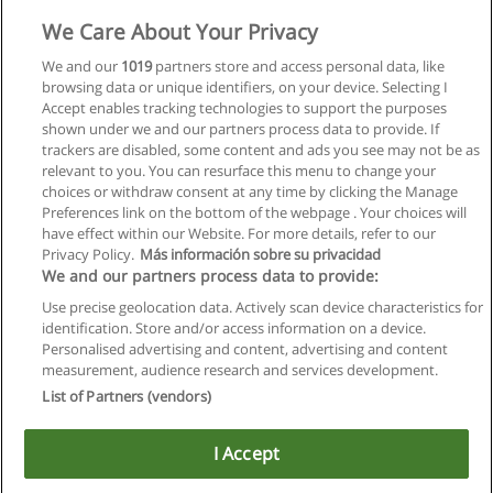
Mehr Information
We Care About Your Privacy
We and our
1019
partners store and access personal data, like
Bachelor Medientechnik
browsing data or unique identifiers, on your device. Selecting I
Fachhochschule St. Pölten
Accept enables tracking technologies to support the purposes
shown under we and our partners process data to provide. If
Mehr Information
trackers are disabled, some content and ads you see may not be as
relevant to you. You can resurface this menu to change your
choices or withdraw consent at any time by clicking the Manage
Preferences link on the bottom of the webpage . Your choices will
have effect within our Website. For more details, refer to our
Privacy Policy.
Más información sobre su privacidad
Allgemeinen geschäftsbedingungen
We and our partners process data to provide:
Use precise geolocation data. Actively scan device characteristics for
Datenschutzpolitik
identification. Store and/or access information on a device.
Personalised advertising and content, advertising and content
In Verbindung setzen mit Educaedu
measurement, audience research and services development.
List of Partners (vendors)
Copyright © Educaedu Business S.L. - CIF : B-95610580: -
www.educaedu.at
I Accept