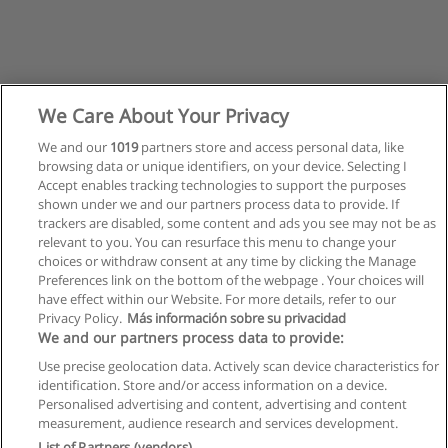
We Care About Your Privacy
We and our
1019
partners store and access personal data, like
browsing data or unique identifiers, on your device. Selecting I
Accept enables tracking technologies to support the purposes
shown under we and our partners process data to provide. If
trackers are disabled, some content and ads you see may not be as
relevant to you. You can resurface this menu to change your
choices or withdraw consent at any time by clicking the Manage
Nächste
Preferences link on the bottom of the webpage . Your choices will
Seite
1
von
2
have effect within our Website. For more details, refer to our
Privacy Policy.
Más información sobre su privacidad
We and our partners process data to provide:
Use precise geolocation data. Actively scan device characteristics for
identification. Store and/or access information on a device.
Allgemeinen geschäftsbedingungen
Personalised advertising and content, advertising and content
measurement, audience research and services development.
Datenschutzpolitik
List of Partners (vendors)