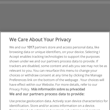
We Care About Your Privacy
We and our
1017
partners store and access personal data, like
browsing data or unique identifiers, on your device. Selecting I
Accept enables tracking technologies to support the purposes
shown under we and our partners process data to provide. If
trackers are disabled, some content and ads you see may not be as
relevant to you. You can resurface this menu to change your
choices or withdraw consent at any time by clicking the Manage
Nächste
Preferences link on the bottom of the webpage . Your choices will
Seite
1
von
33
have effect within our Website. For more details, refer to our
Privacy Policy.
Más información sobre su privacidad
We and our partners process data to provide:
Use precise geolocation data. Actively scan device characteristics for
identification. Store and/or access information on a device.
Allgemeinen geschäftsbedingungen