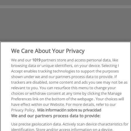
We Care About Your Privacy
We and our
1019
partners store and access personal data, like
browsing data or unique identifiers, on your device. Selecting I
Accept enables tracking technologies to support the purposes
shown under we and our partners process data to provide. If
trackers are disabled, some content and ads you see may not be as
relevant to you. You can resurface this menu to change your
choices or withdraw consent at any time by clicking the Manage
Nächste
Preferences link on the bottom of the webpage . Your choices will
Seite
1
von
64
have effect within our Website. For more details, refer to our
Privacy Policy.
Más información sobre su privacidad
We and our partners process data to provide:
Use precise geolocation data. Actively scan device characteristics for
identification. Store and/or access information on a device.
Allgemeinen geschäftsbedingungen