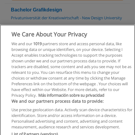
Bachelor Grafikdesign
Privatuniversität der Kreativwirtschaft - New Design University
Mehr Information
We Care About Your Privacy
We and our
1019
partners store and access personal data, like
Bachelor Media- und Kommunikationsberatung
browsing data or unique identifiers, on your device. Selecting I
Fachhochschule St. Pölten
Accept enables tracking technologies to support the purposes
shown under we and our partners process data to provide. If
Mehr Information
trackers are disabled, some content and ads you see may not be as
relevant to you. You can resurface this menu to change your
choices or withdraw consent at any time by clicking the Manage
Preferences link on the bottom of the webpage . Your choices will
have effect within our Website. For more details, refer to our
Privacy Policy.
Más información sobre su privacidad
Allgemeinen geschäftsbedingungen
We and our partners process data to provide:
Use precise geolocation data. Actively scan device characteristics for
Datenschutzpolitik
identification. Store and/or access information on a device.
Personalised advertising and content, advertising and content
In Verbindung setzen mit Educaedu
measurement, audience research and services development.
List of Partners (vendors)