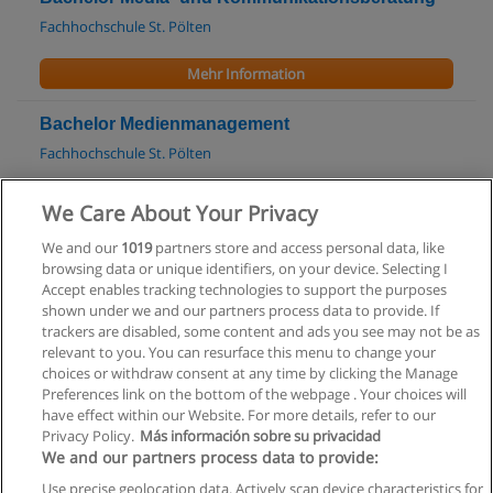
Fachhochschule St. Pölten
Mehr Information
Bachelor Medienmanagement
Fachhochschule St. Pölten
Mehr Information
We Care About Your Privacy
We and our
1019
partners store and access personal data, like
Bachelor Medientechnik
browsing data or unique identifiers, on your device. Selecting I
Fachhochschule St. Pölten
Accept enables tracking technologies to support the purposes
shown under we and our partners process data to provide. If
Mehr Information
trackers are disabled, some content and ads you see may not be as
relevant to you. You can resurface this menu to change your
choices or withdraw consent at any time by clicking the Manage
Preferences link on the bottom of the webpage . Your choices will
have effect within our Website. For more details, refer to our
Privacy Policy.
Más información sobre su privacidad
Allgemeinen geschäftsbedingungen
We and our partners process data to provide:
Use precise geolocation data. Actively scan device characteristics for