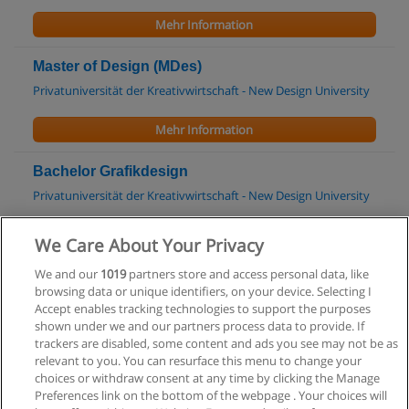
Mehr Information
Master of Design (MDes)
Privatuniversität der Kreativwirtschaft - New Design University
Mehr Information
Bachelor Grafikdesign
Privatuniversität der Kreativwirtschaft - New Design University
Mehr Information
We Care About Your Privacy
We and our
1019
partners store and access personal data, like
Bachelor Media- und Kommunikationsberatung
browsing data or unique identifiers, on your device. Selecting I
Fachhochschule St. Pölten
Accept enables tracking technologies to support the purposes
shown under we and our partners process data to provide. If
Mehr Information
trackers are disabled, some content and ads you see may not be as
relevant to you. You can resurface this menu to change your
choices or withdraw consent at any time by clicking the Manage
Preferences link on the bottom of the webpage . Your choices will