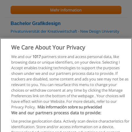
Mehr Information
Bachelor Grafikdesign
Privatuniversität der Kreativwirtschaft - New Design University
Mehr Information
We Care About Your Privacy
We and our
1017
partners store and access personal data, like
Bachelor Media- und Kommunikationsberatung
browsing data or unique identifiers, on your device. Selecting I
Fachhochschule St. Pölten
Accept enables tracking technologies to support the purposes
shown under we and our partners process data to provide. If
Mehr Information
trackers are disabled, some content and ads you see may not be as
relevant to you. You can resurface this menu to change your
choices or withdraw consent at any time by clicking the Manage
Preferences link on the bottom of the webpage . Your choices will
have effect within our Website. For more details, refer to our
Privacy Policy.
Más información sobre su privacidad
Allgemeinen geschäftsbedingungen
We and our partners process data to provide:
Use precise geolocation data. Actively scan device characteristics for
Datenschutzpolitik
identification. Store and/or access information on a device.