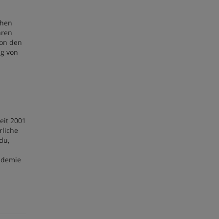
ehen
hren
von den
ng von
eit 2001
rliche
du,
kademie