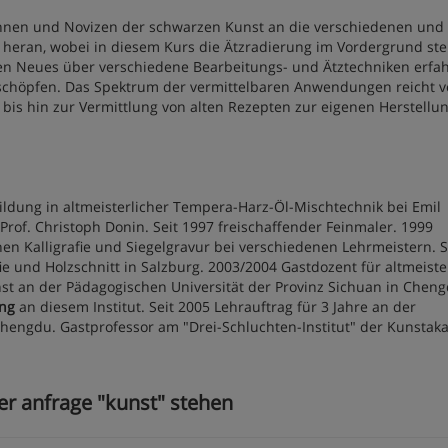
innen und Novizen der schwarzen Kunst an die verschiedenen und
 heran, wobei in diesem Kurs die Ätzradierung im Vordergrund st
nen Neues über verschiedene Bearbeitungs- und Ätztechniken erfa
chöpfen. Das Spektrum der vermittelbaren Anwendungen reicht 
 bis hin zur Vermittlung von alten Rezepten zur eigenen Herstellu
ildung in altmeisterlicher Tempera-Harz-Öl-Mischtechnik bei Emil
rof. Christoph Donin. Seit 1997 freischaffender Feinmaler. 1999
en Kalligrafie und Siegelgravur bei verschiedenen Lehrmeistern. S
fie und Holzschnitt in Salzburg. 2003/2004 Gastdozent für altmeiste
nst an der Pädagogischen Universität der Provinz Sichuan in Cheng
ng
an diesem Institut. Seit 2005 Lehrauftrag für 3 Jahre an der
Chengdu. Gastprofessor am "Drei-Schluchten-Institut" der Kunsta
er anfrage "kunst" stehen