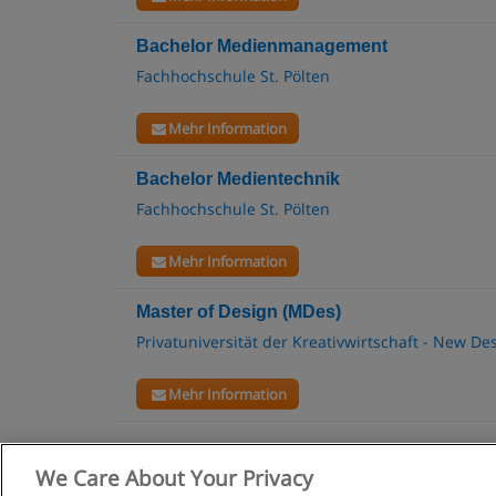
Bachelor Medienmanagement
Fachhochschule St. Pölten
Mehr Information
Bachelor Medientechnik
Fachhochschule St. Pölten
Mehr Information
Master of Design (MDes)
Privatuniversität der Kreativwirtschaft - New De
Mehr Information
We Care About Your Privacy