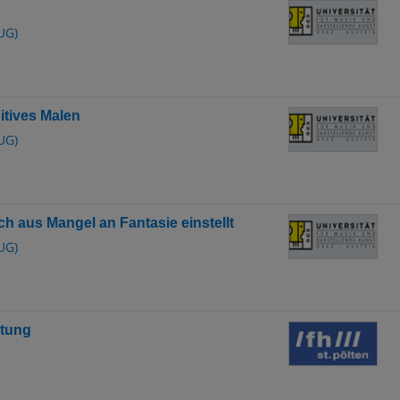
UG)
uitives Malen
UG)
sich aus Mangel an Fantasie einstellt
UG)
atung