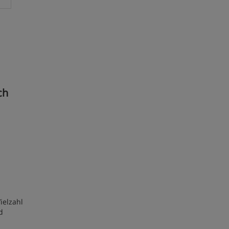
ch
ielzahl
d