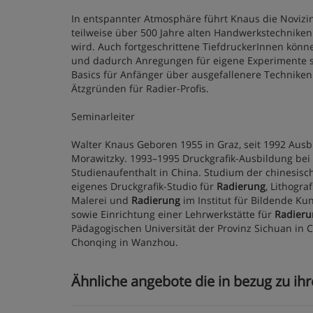
In entspannter Atmosphäre führt Knaus die Noviz
teilweise über 500 Jahre alten Handwerkstechniken
wird. Auch fortgeschrittene TiefdruckerInnen kön
und dadurch Anregungen für eigene Experimente s
Basics für Anfänger über ausgefallenere Techniken
Ätzgründen für Radier-Profis.
Seminarleiter
Walter Knaus
Geboren 1955 in Graz, seit 1992 Ausb
Morawitzky. 1993–1995 Druckgrafik-Ausbildung bei P
Studienaufenthalt in China. Studium der chinesisch
eigenes Druckgrafik-Studio für
Radierung
, Lithogra
Malerei und
Radierung
im Institut für Bildende Ku
sowie Einrichtung einer Lehrwerkstätte für
Radieru
Pädagogischen Universität der Provinz Sichuan in 
Chonqing in Wanzhou.
Ähnliche angebote die in bezug zu ihr