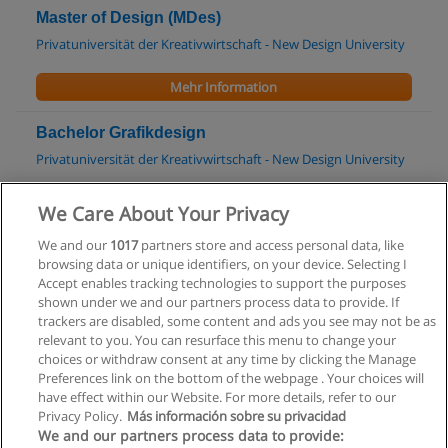
Master of Design (MDes)
Privatuniversität der Kreativwirtschaft - New Design University
Mehr Information
Bachelor Grafikdesign
Privatuniversität der Kreativwirtschaft - New Design University
Mehr Information
We Care About Your Privacy
We and our
1017
partners store and access personal data, like
Bachelor Media- und Kommunikationsberatung
browsing data or unique identifiers, on your device. Selecting I
Fachhochschule St. Pölten
Accept enables tracking technologies to support the purposes
shown under we and our partners process data to provide. If
Mehr Information
trackers are disabled, some content and ads you see may not be as
relevant to you. You can resurface this menu to change your
choices or withdraw consent at any time by clicking the Manage
Preferences link on the bottom of the webpage . Your choices will
have effect within our Website. For more details, refer to our
Privacy Policy.
Más información sobre su privacidad
Allgemeinen geschäftsbedingungen
We and our partners process data to provide: