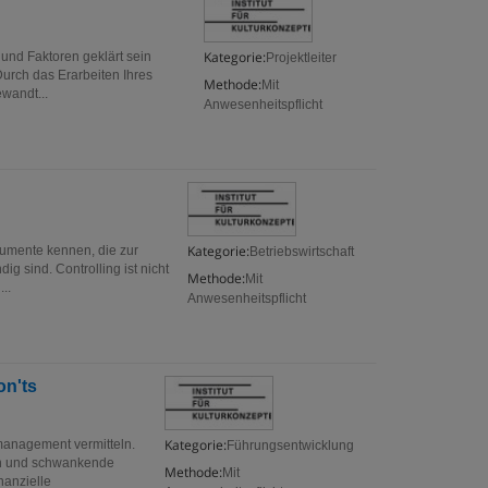
Kategorie:
und Faktoren geklärt sein
Projektleiter
Durch das Erarbeiten Ihres
Methode:
Mit
ewandt...
Anwesenheitspflicht
Kategorie:
trumente kennen, die zur
Betriebswirtschaft
ig sind. Controlling ist nicht
Methode:
Mit
..
Anwesenheitspflicht
on'ts
Kategorie:
rmanagement vermitteln.
Führungsentwicklung
en und schwankende
Methode:
Mit
nanzielle