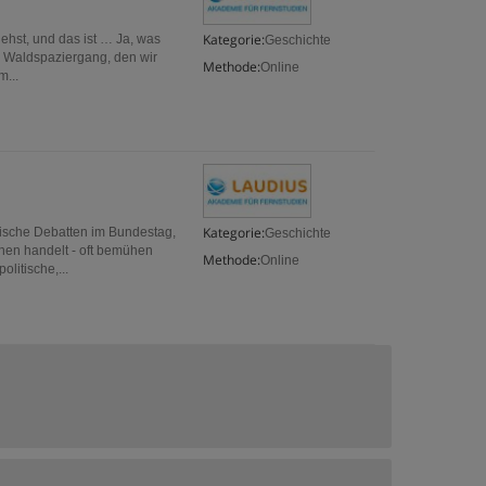
Kategorie:
ehst, und das ist … Ja, was
Geschichte
m Waldspaziergang, den wir
Methode:
Online
m...
Kategorie:
ische Debatten im Bundestag,
Geschichte
en handelt - oft bemühen
Methode:
Online
litische,...