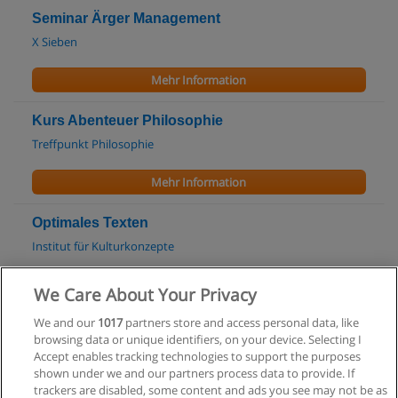
Seminar Ärger Management
X Sieben
Mehr Information
Kurs Abenteuer Philosophie
Treffpunkt Philosophie
Mehr Information
Optimales Texten
Institut für Kulturkonzepte
Mehr Information
We Care About Your Privacy
We and our
1017
partners store and access personal data, like
Bachelor Konservierung und Restaurierung
browsing data or unique identifiers, on your device. Selecting I
Akademie der Bildenden Künste Wien
Accept enables tracking technologies to support the purposes
shown under we and our partners process data to provide. If
Mehr Information
trackers are disabled, some content and ads you see may not be as