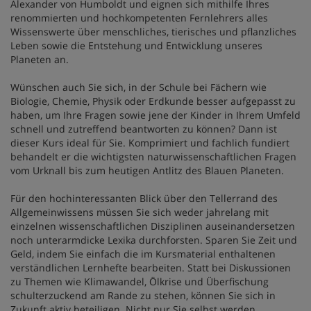
Alexander von Humboldt und eignen sich mithilfe Ihres
renommierten und hochkompetenten Fernlehrers alles
Wissenswerte über menschliches, tierisches und pflanzliches
Leben sowie die Entstehung und Entwicklung unseres
Planeten an.
Wünschen auch Sie sich, in der Schule bei Fächern wie
Biologie, Chemie, Physik oder Erdkunde besser aufgepasst zu
haben, um Ihre Fragen sowie jene der Kinder in Ihrem Umfeld
schnell und zutreffend beantworten zu können? Dann ist
dieser Kurs ideal für Sie. Komprimiert und fachlich fundiert
behandelt er die wichtigsten naturwissenschaftlichen Fragen
vom Urknall bis zum heutigen Antlitz des Blauen Planeten.
Für den hochinteressanten Blick über den Tellerrand des
Allgemeinwissens müssen Sie sich weder jahrelang mit
einzelnen wissenschaftlichen Disziplinen auseinandersetzen
noch unterarmdicke Lexika durchforsten. Sparen Sie Zeit und
Geld, indem Sie einfach die im Kursmaterial enthaltenen
verständlichen Lernhefte bearbeiten. Statt bei Diskussionen
zu Themen wie Klimawandel, Ölkrise und Überfischung
schulterzuckend am Rande zu stehen, können Sie sich in
Zukunft aktiv beteiligen. Nicht nur Sie selbst werden