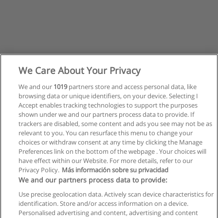
We Care About Your Privacy
We and our
1019
partners store and access personal data, like
browsing data or unique identifiers, on your device. Selecting I
Accept enables tracking technologies to support the purposes
shown under we and our partners process data to provide. If
trackers are disabled, some content and ads you see may not be as
relevant to you. You can resurface this menu to change your
choices or withdraw consent at any time by clicking the Manage
Preferences link on the bottom of the webpage . Your choices will
have effect within our Website. For more details, refer to our
Privacy Policy.
Más información sobre su privacidad
Allgemeinen geschäftsbedingungen
We and our partners process data to provide:
Use precise geolocation data. Actively scan device characteristics for
Datenschutzpolitik
identification. Store and/or access information on a device.
Personalised advertising and content, advertising and content
In Verbindung setzen mit Educaedu