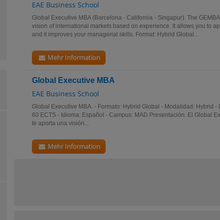
EAE Business School
Global Executive MBA (Barcelona - California - Singapur). The GEMBA 
vision of international markets based on experience. It allows you to a
and it improves your managerial skills. Format: Hybrid Global...
Mehr Information
Global Executive MBA
EAE Business School
Global Executive MBA. - Formato: Hybrid Global - Modalidad: Hybrid - 
60 ECTS - Idioma: Español - Campus: MAD Presentación. El Global Ex
te aporta una visión...
Mehr Information