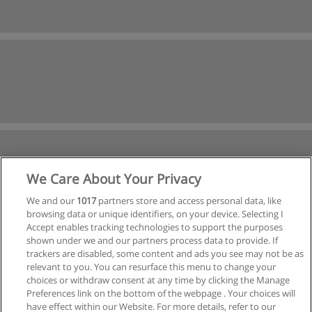
We Care About Your Privacy
We and our
1017
partners store and access personal data, like
browsing data or unique identifiers, on your device. Selecting I
Accept enables tracking technologies to support the purposes
shown under we and our partners process data to provide. If
Nächste
trackers are disabled, some content and ads you see may not be as
relevant to you. You can resurface this menu to change your
Seite
1
von
2
choices or withdraw consent at any time by clicking the Manage
Preferences link on the bottom of the webpage . Your choices will
have effect within our Website. For more details, refer to our