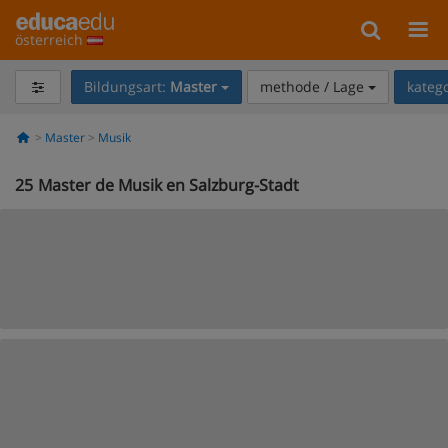
österreich
Bildungsart:
Master
methode / Lage
kateg
Master
Musik
25
Master de Musik en Salzburg-Stadt