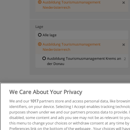
Ausbildung Tourismusmanagement
Niederösterreich
Lage
Alle lage
Ausbildung Tourismusmanagement
Niederösterreich
Ausbildung Tourismusmanagement Krems an
2
der Donau
We Care About Your Privacy
Allgemeine
We and our
1017
partners store and access personal data, like browsi
identifiers, on your device. Selecting I Accept enables tracking techno
purposes shown under we and our partners process data to provide. If
disabled, some content and ads you see may not be as relevant to you
this menu to change your choices or withdraw consent at any time by
Preferences link on the bottom of the webpage . Your choices will have