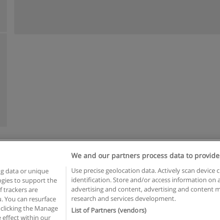
We and our partners process data to provide
n geschäftsbedingungen
Datenschutzpolitik
In Verbindung setzen 
Use precise geolocation data. Actively scan device c
ng data or unique
identification. Store and/or access information on 
logies to support the
Copyright © Educaedu Business S.L. - CIF : B-95610580: -
www.educaedu.at
advertising and content, advertising and content
 trackers are
research and services development.
. You can resurface
 clicking the Manage
List of Partners (vendors)
 effect within our