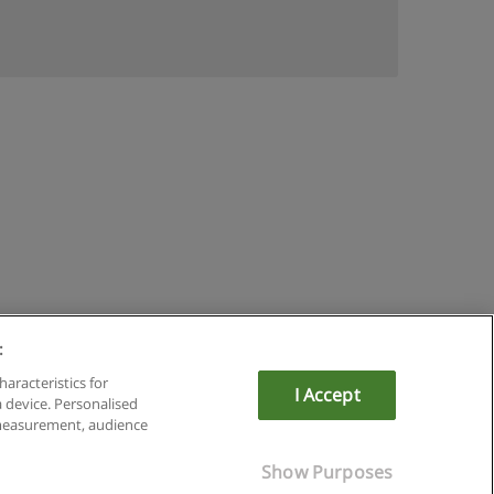
:
mit Educaedu
haracteristics for
I Accept
a device. Personalised
 measurement, audience
Show Purposes