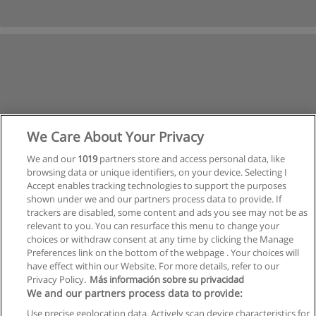
We Care About Your Privacy
We and our
1019
partners store and access personal data, like
browsing data or unique identifiers, on your device. Selecting I
Accept enables tracking technologies to support the purposes
shown under we and our partners process data to provide. If
trackers are disabled, some content and ads you see may not be as
relevant to you. You can resurface this menu to change your
choices or withdraw consent at any time by clicking the Manage
Nächste
Preferences link on the bottom of the webpage . Your choices will
Seite
1
von
2
have effect within our Website. For more details, refer to our
Privacy Policy.
Más información sobre su privacidad
We and our partners process data to provide:
Use precise geolocation data. Actively scan device characteristics for