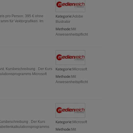
Kategorie:
reis pro Person: 395 € ohne
Adobe
ramm für Vektorgrafiken. Im
Illustrator
Methode:
Mit
Anwesenheitspflicht
Kategorie:
wst. Kursbeschreibung . Der Kurs
Microsoft
kulationsprogramms Microsoft
Methode:
Mit
Anwesenheitspflicht
Kategorie:
 Kursbeschreibung . Der Kurs
Microsoft
 Tabellenkalkulationsprogramms
Methode:
Mit