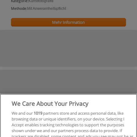
Kategorie:
Kunstfotografie
Methode:
Mit Anwesenheitspflicht
Mehr Information
We Care About Your Privacy
We and our
1019
partners store and access personal data, like
browsing data or unique identifiers, on your device. Selecting I
Accept enables tracking technologies to support the purposes
shown under we and our partners process data to provide. If
trackers are disabled, some content and ads you see may not be as