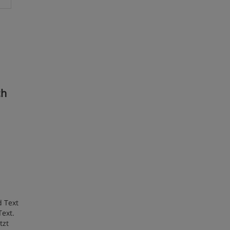
ch
 Text
Text.
tzt