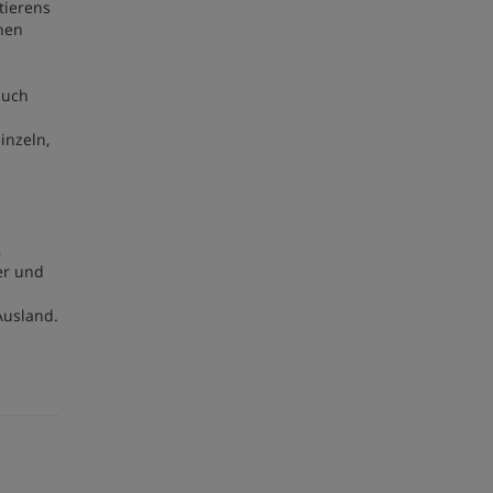
tierens
chen
auch
inzeln,
,
er und
Ausland.