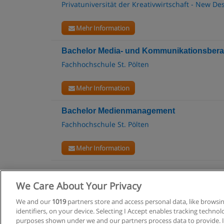
Privatuniversität der Kreativwirtschaft - New De
Mehr Information
Bachelor Media- und Kommunikationsber
Fachhochschule St. Pölten
Mehr Information
Bachelor Medienmanagement
Fachhochschule St. Pölten
Mehr Information
We Care About Your Privacy
Allgemeine
We and our
1019
partners store and access personal data, like browsi
identifiers, on your device. Selecting I Accept enables tracking techno
purposes shown under we and our partners process data to provide. If