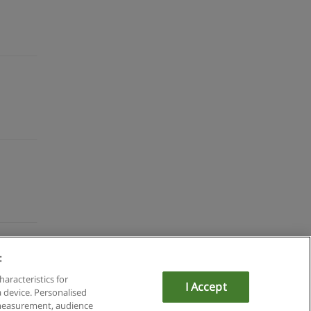
:
mit Educaedu
haracteristics for
I Accept
a device. Personalised
 measurement, audience