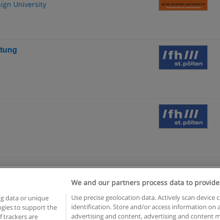
sign University
atung
We and our partners process data to provide
n geschäftsbedingungen
Datenschutzpolitik
In Verbindung setzen 
Use precise geolocation data. Actively scan device c
ng data or unique
identification. Store and/or access information on 
logies to support the
Copyright © Educaedu Business S.L. - CIF : B-95610580: -
www.educaedu.at
advertising and content, advertising and content
 trackers are