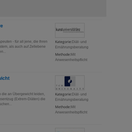
re
Kategorie:
uten - für all jene, die Ihren
Diät- und
tem, als auch auf Zellebene
Ernährungsberatung
n...
Methode:
Mit
Anwesenheitspflicht
wicht
Kategorie:
 die an Übergewicht leiden,
Diät- und
gsentzug (Extrem-Diäten) die
Ernährungsberatung
schen...
Methode:
Mit
Anwesenheitspflicht