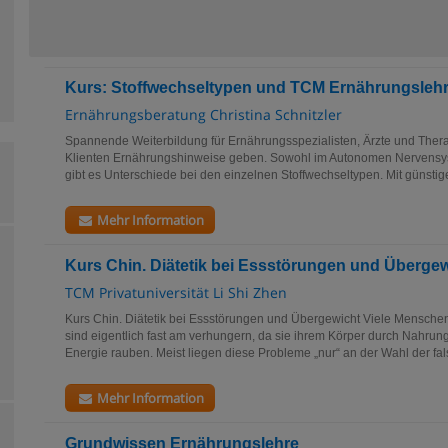
Kurs: Stoffwechseltypen und TCM Ernährungsleh
Ernährungsberatung Christina Schnitzler
Spannende Weiterbildung für Ernährungsspezialisten, Ärzte und Therape
Klienten Ernährungshinweise geben. Sowohl im Autonomen Nervensys
gibt es Unterschiede bei den einzelnen Stoffwechseltypen. Mit günstige
Mehr Information
Kurs Chin. Diätetik bei Essstörungen und Überge
TCM Privatuniversität Li Shi Zhen
Kurs Chin. Diätetik bei Essstörungen und Übergewicht Viele Menschen
sind eigentlich fast am verhungern, da sie ihrem Körper durch Nahrun
Energie rauben. Meist liegen diese Probleme „nur“ an der Wahl der fal
Mehr Information
Grundwissen Ernährungslehre