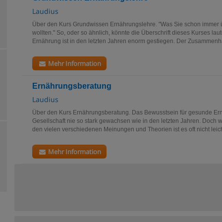
Laudius
Über den Kurs Grundwissen Ernährungslehre. "Was Sie schon immer
wollten." So, oder so ähnlich, könnte die Überschrift dieses Kurses la
Ernährung ist in den letzten Jahren enorm gestiegen. Der Zusammenh
Mehr Information
Ernährungsberatung
Laudius
Über den Kurs Ernährungsberatung. Das Bewusstsein für gesunde Ernä
Gesellschaft nie so stark gewachsen wie in den letzten Jahren. Doch 
den vielen verschiedenen Meinungen und Theorien ist es oft nicht leicht
Mehr Information