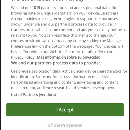
We and our
1019
partners store and access personal data, like
browsing data or unique identifiers, on your device. Selecting I
Accept enables tracking technologies to support the purposes
shown under we and our partners process data to provide. If
trackers are disabled, some content and ads you see may not be as
relevant to you. You can resurface this menu to change your
choices or withdraw consent at any time by clicking the Manage
Preferences link on the bottom of the webpage . Your choices will
have effect within our Website. For more details, refer to our
Privacy Policy.
Más información sobre su privacidad
We and our partners process data to provide:
Use precise geolocation data. Actively scan device characteristics for
identification. Store and/or access information on a device.
Allgemeinen geschäftsbedingungen
Personalised advertising and content, advertising and content
measurement, audience research and services development.
Datenschutzpolitik
List of Partners (vendors)
In Verbindung setzen mit Educaedu
I Accept
Copyright © Educaedu Business S.L. - CIF : B-95610580: -
www.educaedu.at
Show Purposes