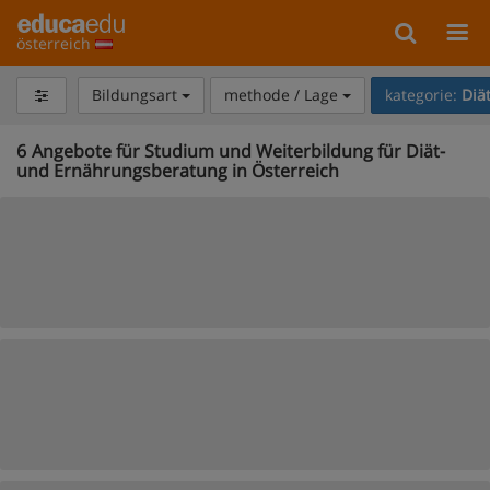
österreich
Bildungsart
methode / Lage
kategorie:
Diä
6
Angebote für Studium und Weiterbildung für Diät-
und Ernährungsberatung in Österreich