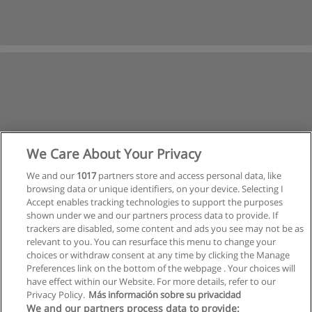
We Care About Your Privacy
We and our
1017
partners store and access personal data, like
browsing data or unique identifiers, on your device. Selecting I
Accept enables tracking technologies to support the purposes
shown under we and our partners process data to provide. If
trackers are disabled, some content and ads you see may not be as
relevant to you. You can resurface this menu to change your
choices or withdraw consent at any time by clicking the Manage
Nächste
Preferences link on the bottom of the webpage . Your choices will
Seite
1
von
2
have effect within our Website. For more details, refer to our
Privacy Policy.
Más información sobre su privacidad
We and our partners process data to provide: