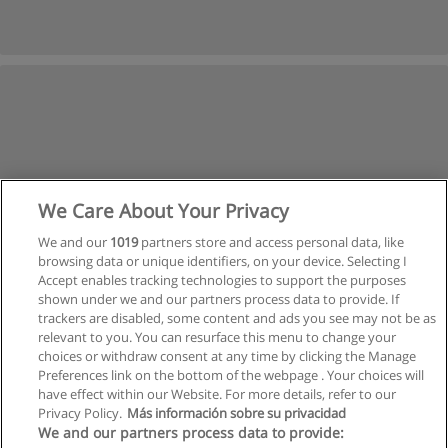
We Care About Your Privacy
We and our
1019
partners store and access personal data, like
browsing data or unique identifiers, on your device. Selecting I
Accept enables tracking technologies to support the purposes
shown under we and our partners process data to provide. If
trackers are disabled, some content and ads you see may not be as
relevant to you. You can resurface this menu to change your
choices or withdraw consent at any time by clicking the Manage
Vorherige
Preferences link on the bottom of the webpage . Your choices will
Seite
3
von
3
have effect within our Website. For more details, refer to our
Privacy Policy.
Más información sobre su privacidad
We and our partners process data to provide: