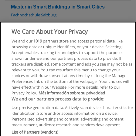
Master in Smart Buildings in Smart Cities
Fachhochschule Salzburg
Mehr Information
We Care About Your Privacy
We and our
1019
partners store and access personal data, like
Bachelor Exportorientiertes Management
browsing data or unique identifiers, on your device. Selecting I
IMC Fachhochschule Krems
Accept enables tracking technologies to support the purposes
shown under we and our partners process data to provide. If
Mehr Information
trackers are disabled, some content and ads you see may not be as
relevant to you. You can resurface this menu to change your
choices or withdraw consent at any time by clicking the Manage
Preferences link on the bottom of the webpage . Your choices will
have effect within our Website. For more details, refer to our
Privacy Policy.
Más información sobre su privacidad
Allgemeinen geschäftsbedingungen
We and our partners process data to provide:
Use precise geolocation data. Actively scan device characteristics for
Datenschutzpolitik
identification. Store and/or access information on a device.
Personalised advertising and content, advertising and content
In Verbindung setzen mit Educaedu
measurement, audience research and services development.
List of Partners (vendors)
Copyright © Educaedu Business S.L. - CIF : B-95610580: -