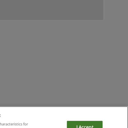
:
mit Educaedu
haracteristics for
I Accept