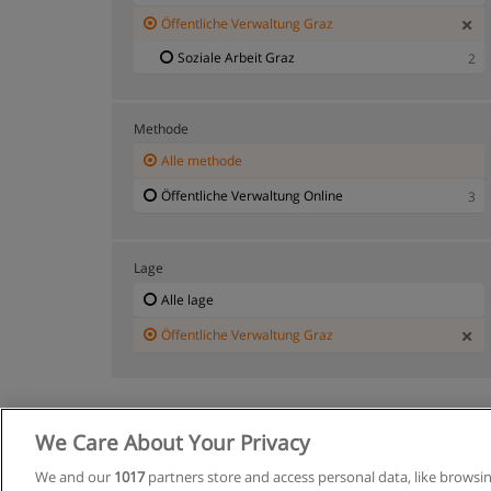
Öffentliche Verwaltung Graz
Soziale Arbeit Graz
2
Methode
Alle methode
Öffentliche Verwaltung Online
3
Lage
Alle lage
Öffentliche Verwaltung Graz
We Care About Your Privacy
Allgemeine
We and our
1017
partners store and access personal data, like browsi