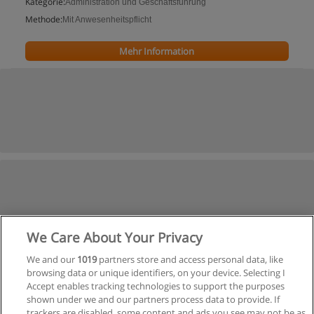
Kategorie:
Administration und Geschäftsführung
Methode:
Mit Anwesenheitspflicht
Mehr Information
We Care About Your Privacy
We and our
1019
partners store and access personal data, like
browsing data or unique identifiers, on your device. Selecting I
Accept enables tracking technologies to support the purposes
shown under we and our partners process data to provide. If
trackers are disabled, some content and ads you see may not be as