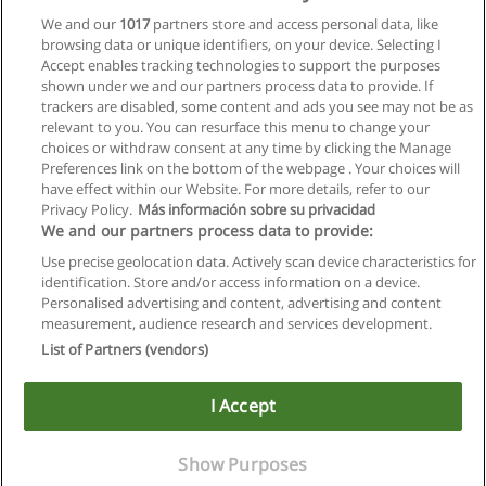
We and our
1017
partners store and access personal data, like
browsing data or unique identifiers, on your device. Selecting I
Accept enables tracking technologies to support the purposes
shown under we and our partners process data to provide. If
trackers are disabled, some content and ads you see may not be as
relevant to you. You can resurface this menu to change your
choices or withdraw consent at any time by clicking the Manage
Preferences link on the bottom of the webpage . Your choices will
have effect within our Website. For more details, refer to our
Privacy Policy.
Más información sobre su privacidad
We and our partners process data to provide:
Use precise geolocation data. Actively scan device characteristics for
identification. Store and/or access information on a device.
Allgemeinen geschäftsbedingungen
Personalised advertising and content, advertising and content
measurement, audience research and services development.
Datenschutzpolitik
List of Partners (vendors)
In Verbindung setzen mit Educaedu
I Accept
Copyright © Educaedu Business S.L. - CIF : B-95610580: -
www.educaedu.at
Show Purposes