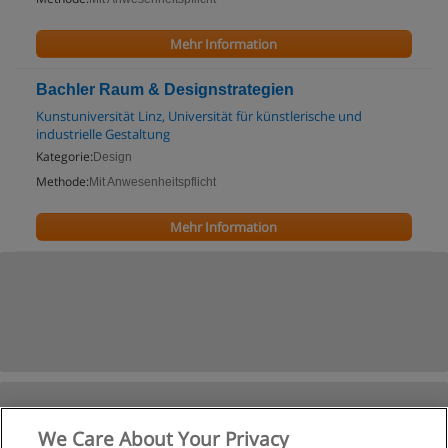
Mehr Information
Bachler Raum & Designstrategien
Kunstuniversität Linz, Universität für künstlerische und
industrielle Gestaltung
Kategorie:
Design
Methode:
Mit Anwesenheitspflicht
Mehr Information
We Care About Your Privacy