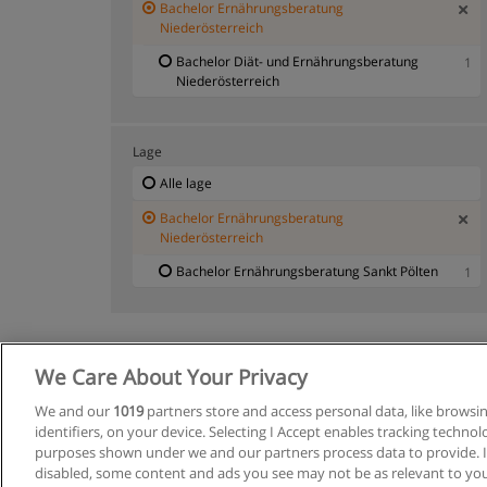
Bachelor Ernährungsberatung
Niederösterreich
Bachelor Diät- und Ernährungsberatung
1
Niederösterreich
Lage
Alle lage
Bachelor Ernährungsberatung
Niederösterreich
Bachelor Ernährungsberatung Sankt Pölten
1
We Care About Your Privacy
Allgemeine
We and our
1019
partners store and access personal data, like browsi
identifiers, on your device. Selecting I Accept enables tracking techno
purposes shown under we and our partners process data to provide. If
disabled, some content and ads you see may not be as relevant to you