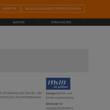
ANBIETER
BILDUNGSANGEBOT VERÖFFENTLICHEN
MASTER
SPRACHKURSE
Kategorie:
 ab, Ernährung zum Zwecke - der
Diät- und
dizinischen Krankheitstherapie
Ernährungsberatung
Methode:
Mit
Anwesenheitspflicht