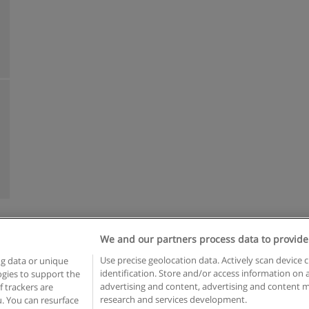
We and our partners process data to provide
n geschäftsbedingungen
Datenschutzpolitik
In Verbindung setzen 
Use precise geolocation data. Actively scan device c
ng data or unique
identification. Store and/or access information on 
logies to support the
Copyright © Educaedu Business S.L. - CIF : B-95610580: -
www.educaedu.at
advertising and content, advertising and content
 trackers are
research and services development.
. You can resurface