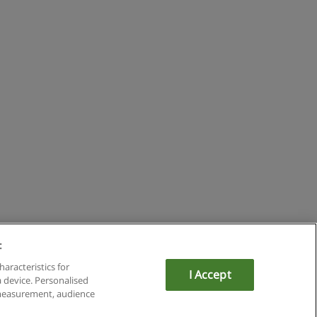
:
mit Educaedu
haracteristics for
I Accept
a device. Personalised
 measurement, audience