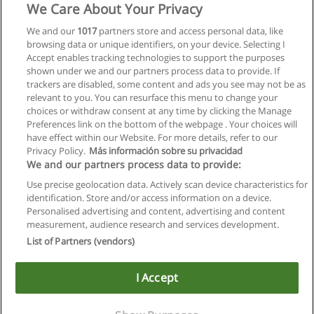
We Care About Your Privacy
We and our
1017
partners store and access personal data, like
browsing data or unique identifiers, on your device. Selecting I
Accept enables tracking technologies to support the purposes
shown under we and our partners process data to provide. If
trackers are disabled, some content and ads you see may not be as
relevant to you. You can resurface this menu to change your
choices or withdraw consent at any time by clicking the Manage
Preferences link on the bottom of the webpage . Your choices will
have effect within our Website. For more details, refer to our
Privacy Policy.
Más información sobre su privacidad
We and our partners process data to provide:
Use precise geolocation data. Actively scan device characteristics for
identification. Store and/or access information on a device.
Allgemeinen geschäftsbedingungen
Personalised advertising and content, advertising and content
measurement, audience research and services development.
Datenschutzpolitik
List of Partners (vendors)
In Verbindung setzen mit Educaedu
I Accept
Copyright © Educaedu Business S.L. - CIF : B-95610580: -
www.educaedu.at