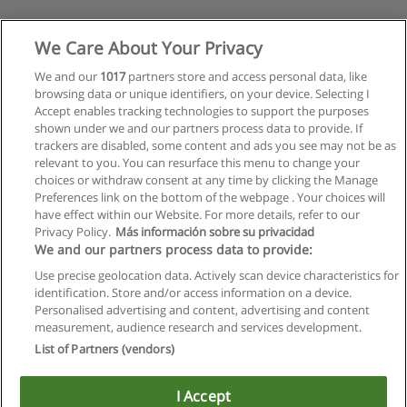
We Care About Your Privacy
We and our
1017
partners store and access personal data, like
browsing data or unique identifiers, on your device. Selecting I
Accept enables tracking technologies to support the purposes
shown under we and our partners process data to provide. If
trackers are disabled, some content and ads you see may not be as
relevant to you. You can resurface this menu to change your
choices or withdraw consent at any time by clicking the Manage
Preferences link on the bottom of the webpage . Your choices will
have effect within our Website. For more details, refer to our
Privacy Policy.
Más información sobre su privacidad
We and our partners process data to provide:
Use precise geolocation data. Actively scan device characteristics for
identification. Store and/or access information on a device.
Allgemeinen geschäftsbedingungen
Personalised advertising and content, advertising and content
measurement, audience research and services development.
Datenschutzpolitik
List of Partners (vendors)
In Verbindung setzen mit Educaedu
I Accept
Copyright © Educaedu Business S.L. - CIF : B-95610580: -