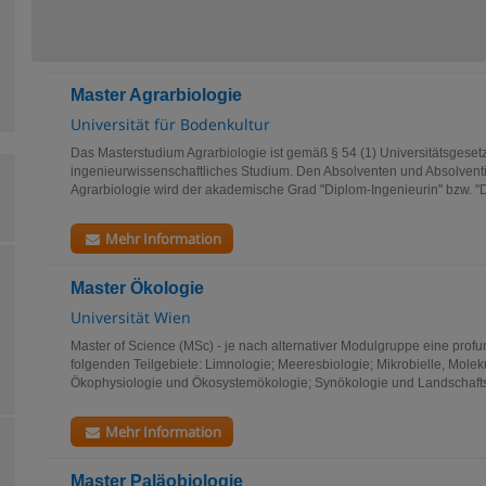
Master Agrarbiologie
Universität für Bodenkultur
Das Masterstudium Agrarbiologie ist gemäß § 54 (1) Universitätsgeset
ingenieurwissenschaftliches Studium. Den Absolventen und Absolven
Agrarbiologie wird der akademische Grad "Diplom-Ingenieurin" bzw. "D
Mehr Information
Master Ökologie
Universität Wien
Master of Science (MSc) - je nach alternativer Modulgruppe eine prof
folgenden Teilgebiete: Limnologie; Meeresbiologie; Mikrobielle, Mol
Ökophysiologie und Ökosystemökologie; Synökologie und Landschaftsö
Mehr Information
Master Paläobiologie