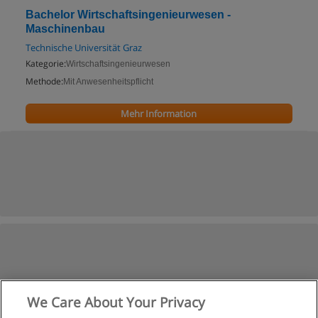
Bachelor Wirtschaftsingenieurwesen -
Maschinenbau
Technische Universität Graz
Kategorie:
Wirtschaftsingenieurwesen
Methode:
Mit Anwesenheitspflicht
Mehr Information
We Care About Your Privacy