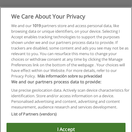
We Care About Your Privacy
We and our
1019
partners store and access personal data, like
browsing data or unique identifiers, on your device. Selecting I
Accept enables tracking technologies to support the purposes
shown under we and our partners process data to provide. If
trackers are disabled, some content and ads you see may not be as
relevant to you. You can resurface this menu to change your
choices or withdraw consent at any time by clicking the Manage
Preferences link on the bottom of the webpage . Your choices will
have effect within our Website. For more details, refer to our
Privacy Policy.
Más información sobre su privacidad
Allgemeinen geschäftsbedingungen
We and our partners process data to provide:
Use precise geolocation data. Actively scan device characteristics for
Datenschutzpolitik
identification. Store and/or access information on a device.
Personalised advertising and content, advertising and content
In Verbindung setzen mit Educaedu
measurement, audience research and services development.
List of Partners (vendors)
Copyright © Educaedu Business S.L. - CIF : B-95610580: -
www.educaedu.at
I Accept