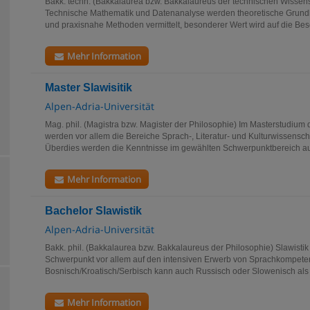
Bakk. techn. (Bakkalaurea bzw. Bakkalaureus der technischen Wissen
Technische Mathematik und Datenanalyse werden theoretische Grundla
und praxisnahe Methoden vermittelt, besonderer Wert wird auf die Bes
Mehr Information
Master Slawisitik
Alpen-Adria-Universität
Mag. phil. (Magistra bzw. Magister der Philosophie) Im Masterstudium d
werden vor allem die Bereiche Sprach-, Literatur- und Kulturwissensc
Überdies werden die Kenntnisse im gewählten Schwerpunktbereich au
Mehr Information
Bachelor Slawistik
Alpen-Adria-Universität
Bakk. phil. (Bakkalaurea bzw. Bakkalaureus der Philosophie) Slawistik 
Schwerpunkt vor allem auf den intensiven Erwerb von Sprachkompet
Bosnisch/Kroatisch/Serbisch kann auch Russisch oder Slowenisch als 
Mehr Information