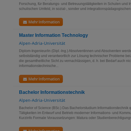
Forschung, für Beratungs- und Betreuungstätigkeiten in Schulen und In
schulischen Umfeld, in sozial-, sonder und integrationspädagogischen 
Mehr Information
Master Information Technology
Alpen-Adria-Universität
Diplom-Ingenieur/in (Dipl.-Ing.) Absolventinnen und Absolventen werde
selbstständig und verantwortlich zur Lösung technischer Probleme be
die gesamtheitliche Sicht zu vernachlässigen, d. h. bei Bedarf auch nic
informationstechnische...
Mehr Information
Bachelor Informationstechnik
Alpen-Adria-Universität
Bachelor of Science (BSc.) Das Bachelorstudium Informationstechnik qual
Tätigkeiten im Entwurf und Betrieb moderner Informations- und Kommu
Kurzinfo Formale Voraussetzungen: Matura oder Studienberechtigungs