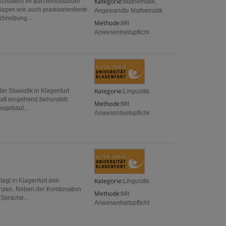
Kategorie:
schaften) Im Bachelorstudium
Mathematik,
gen wie auch praxisorientierte
Angewandte Mathematik
chreibung...
Methode:
Mit
Anwesenheitspflicht
Kategorie:
er Slawistik in Klagenfurt
Linguistik
haft eingehend behandelt.
Methode:
Mit
sgebaut...
Anwesenheitspflicht
Kategorie:
legt in Klagenfurt den
Linguistik
enzen. Neben der Kombination
Methode:
Mit
Sprache...
Anwesenheitspflicht