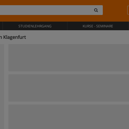
STUDIENLEHRGANG
KURSE - SEMINARE
n Klagenfurt