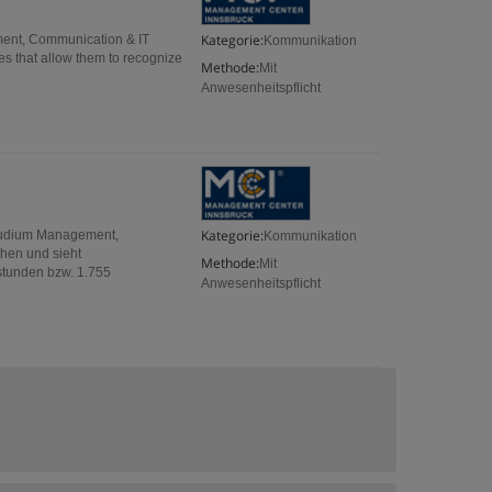
Kategorie:
ment, Communication & IT
Kommunikation
es that allow them to recognize
Methode:
Mit
Anwesenheitspflicht
Kategorie:
rstudium Management,
Kommunikation
hen und sieht
Methode:
Mit
tunden bzw. 1.755
Anwesenheitspflicht