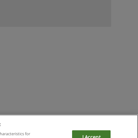
:
mit Educaedu
haracteristics for
I Accept