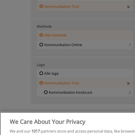
Kommunikation Tirol
Methode
Alle methode
Kommunikation Online
7
Lage
Alle lage
Kommunikation Tirol
Kommunikation Innsbruck
2
We Care About Your Privacy
Allgemeine
We and our
1017
partners store and access personal data, like browsi