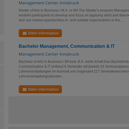
Management Center Innsbruck
Master of Arts in Business / M.A. or MA The Master’s program Manage
enables participants to develop and focus on applying skills and theori
and use market opportunities in- and outside organizations in the...
Mehr Information
Bachelor Management, Communication & IT
Management Center Innsbruck
Bachelor of Arts in Business / BA bzw. B.A. siehe Inhalt Das Bachelo
Communication & IT umfasst 6 Semester mit jeweils 15 Vorlesungswoc
Lehrveranstaltungen im Ausmaß von insgesamt 117 Semesterwochens
Lehrveranstaltungsstunden...
Mehr Information