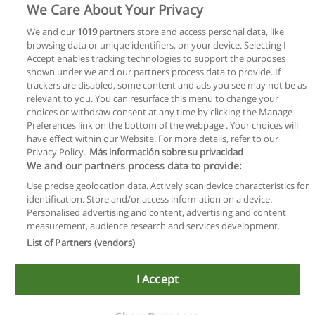
We Care About Your Privacy
We and our
1019
partners store and access personal data, like
browsing data or unique identifiers, on your device. Selecting I
Accept enables tracking technologies to support the purposes
shown under we and our partners process data to provide. If
trackers are disabled, some content and ads you see may not be as
relevant to you. You can resurface this menu to change your
choices or withdraw consent at any time by clicking the Manage
Preferences link on the bottom of the webpage . Your choices will
have effect within our Website. For more details, refer to our
Privacy Policy.
Más información sobre su privacidad
We and our partners process data to provide:
Use precise geolocation data. Actively scan device characteristics for
identification. Store and/or access information on a device.
Allgemeinen geschäftsbedingungen
Personalised advertising and content, advertising and content
measurement, audience research and services development.
Datenschutzpolitik
List of Partners (vendors)
In Verbindung setzen mit Educaedu
I Accept
Copyright © Educaedu Business S.L. - CIF : B-95610580: -
www.educaedu.at