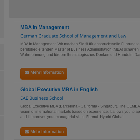
MBA in Management
German Graduate School of Management and Law
MBA in Management. Wir machen Sie fit für anspruchsvolle Führungs
berufsbegleitenden Master of Business Administration (MBA) schärfen
Wahrnehmung und fördern Ihr strategisches Denken und Handeln. Das 
Mehr Information
Global Executive MBA in English
EAE Business School
Global Executive MBA (Barcelona - California - Singapur). The GEMBA 
vision of international markets based on experience. It allows you to a
and it improves your managerial skills. Format: Hybrid Global...
Mehr Information