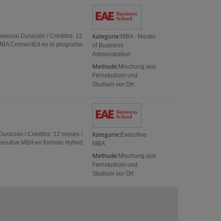
Kategorie:
encial Duración / Créditos: 12
MBA - Master
MBA ConnectEd es el programa
of Business
Administration
Methode:
Mischung aus
Fernstudium und
Studium vor Ort
Kategorie:
Duración / Créditos: 12 meses /
Executive
ecutive MBA en formato Hybrid
MBA
Methode:
Mischung aus
Fernstudium und
Studium vor Ort