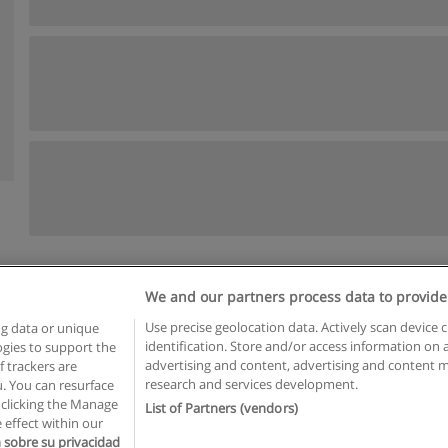
We and our partners process data to provide
n geschäftsbedingungen
Datenschutzpolitik
In Verbindung setzen 
Use precise geolocation data. Actively scan device c
ng data or unique
identification. Store and/or access information on 
logies to support the
Copyright © Educaedu Business S.L. - CIF : B-95610580: -
www.educaedu.at
advertising and content, advertising and content
 trackers are
research and services development.
. You can resurface
 clicking the Manage
List of Partners (vendors)
 effect within our
 sobre su privacidad