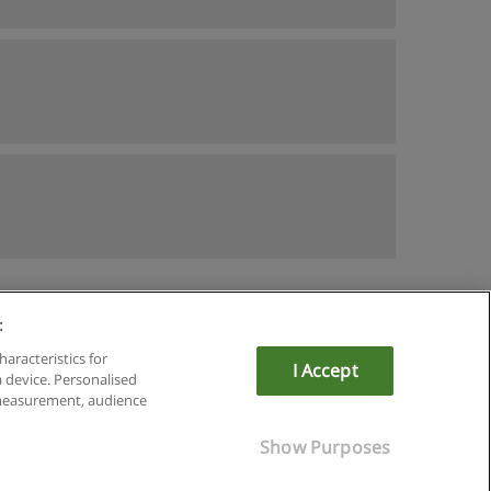
:
mit Educaedu
haracteristics for
I Accept
a device. Personalised
 measurement, audience
Show Purposes