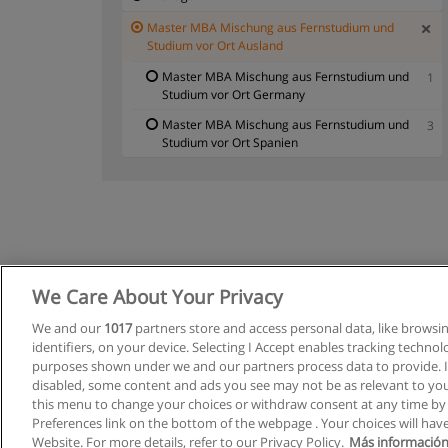
Master MBA Mischung aus Fernstudium und
Studium vor Ort Ausland
Master MBA Mischung aus Fernstudium und
1
Studium vor Ort Germany
Master MBA Mischung aus Fernstudium und
3
Studium vor Ort Spanien
We Care About Your Privacy
Allgemeine
We and our
1017
partners store and access personal data, like browsi
identifiers, on your device. Selecting I Accept enables tracking techno
purposes shown under we and our partners process data to provide. If
disabled, some content and ads you see may not be as relevant to you
this menu to change your choices or withdraw consent at any time by
Preferences link on the bottom of the webpage . Your choices will have
Website. For more details, refer to our Privacy Policy.
Más información