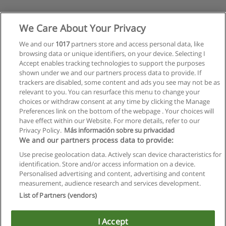
We Care About Your Privacy
We and our
1017
partners store and access personal data, like
browsing data or unique identifiers, on your device. Selecting I
Accept enables tracking technologies to support the purposes
shown under we and our partners process data to provide. If
trackers are disabled, some content and ads you see may not be as
relevant to you. You can resurface this menu to change your
choices or withdraw consent at any time by clicking the Manage
Preferences link on the bottom of the webpage . Your choices will
have effect within our Website. For more details, refer to our
Privacy Policy.
Más información sobre su privacidad
Allgemeinen geschäftsbedingungen
We and our partners process data to provide:
Use precise geolocation data. Actively scan device characteristics for
Datenschutzpolitik
identification. Store and/or access information on a device.
Personalised advertising and content, advertising and content
In Verbindung setzen mit Educaedu
measurement, audience research and services development.
List of Partners (vendors)
Copyright © Educaedu Business S.L. - CIF : B-95610580: -
www.educaedu.at
I Accept