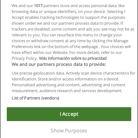
We and our
1017
partners store and access personal data, like
browsing data or unique identifiers, on your device. Selecting I
Accept enables tracking technologies to support the purposes
shown under we and our partners process data to provide. If
Nächste
trackers are disabled, some content and ads you see may not be as
relevant to you. You can resurface this menu to change your
Seite
1
von
2
choices or withdraw consent at any time by clicking the Manage
Preferences link on the bottom of the webpage . Your choices will
have effect within our Website. For more details, refer to our
Privacy Policy.
Más información sobre su privacidad
Allgemeinen geschäftsbedingungen
We and our partners process data to provide:
Use precise geolocation data. Actively scan device characteristics for
Datenschutzpolitik
identification. Store and/or access information on a device.
Personalised advertising and content, advertising and content
In Verbindung setzen mit Educaedu
measurement, audience research and services development.
List of Partners (vendors)
Copyright © Educaedu Business S.L. - CIF : B-95610580: -
www.educaedu.at
I Accept
Show Purposes