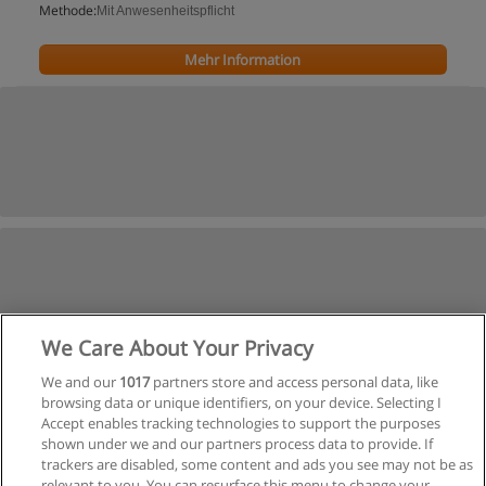
Methode:
Mit Anwesenheitspflicht
Mehr Information
We Care About Your Privacy
We and our
1017
partners store and access personal data, like
browsing data or unique identifiers, on your device. Selecting I
Accept enables tracking technologies to support the purposes
shown under we and our partners process data to provide. If
trackers are disabled, some content and ads you see may not be as
relevant to you. You can resurface this menu to change your