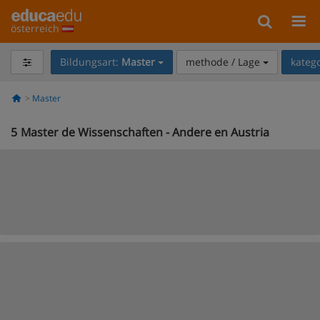
österreich
Bildungsart:
Master
methode / Lage
kateg
Master
5
Master de Wissenschaften - Andere en Austria