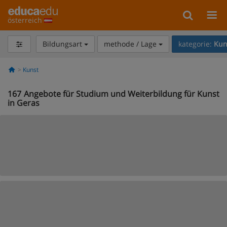
österreich
Bildungsart
methode / Lage
kategorie:
Kun
Kunst
167
Angebote für Studium und Weiterbildung für Kunst
in Geras