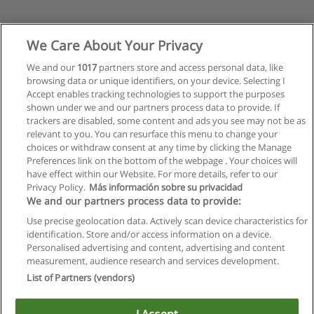
We Care About Your Privacy
We and our
1017
partners store and access personal data, like
browsing data or unique identifiers, on your device. Selecting I
Accept enables tracking technologies to support the purposes
shown under we and our partners process data to provide. If
trackers are disabled, some content and ads you see may not be as
relevant to you. You can resurface this menu to change your
choices or withdraw consent at any time by clicking the Manage
Preferences link on the bottom of the webpage . Your choices will
have effect within our Website. For more details, refer to our
Privacy Policy.
Más información sobre su privacidad
Allgemeinen geschäftsbedingungen
We and our partners process data to provide:
Use precise geolocation data. Actively scan device characteristics for
Datenschutzpolitik
identification. Store and/or access information on a device.
Personalised advertising and content, advertising and content
In Verbindung setzen mit Educaedu
measurement, audience research and services development.
List of Partners (vendors)
Copyright © Educaedu Business S.L. - CIF : B-95610580: -
www.educaedu.at