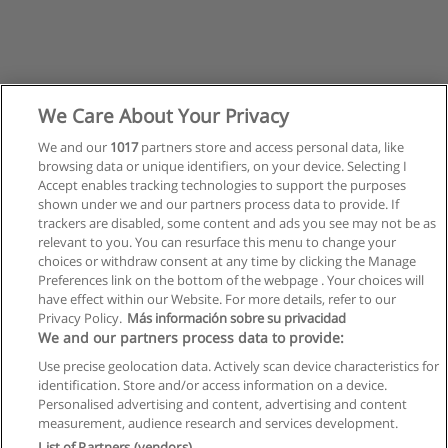
We Care About Your Privacy
We and our
1017
partners store and access personal data, like
browsing data or unique identifiers, on your device. Selecting I
Accept enables tracking technologies to support the purposes
shown under we and our partners process data to provide. If
trackers are disabled, some content and ads you see may not be as
relevant to you. You can resurface this menu to change your
choices or withdraw consent at any time by clicking the Manage
Nächste
Preferences link on the bottom of the webpage . Your choices will
Seite
1
von
2
have effect within our Website. For more details, refer to our
Privacy Policy.
Más información sobre su privacidad
We and our partners process data to provide:
Use precise geolocation data. Actively scan device characteristics for
identification. Store and/or access information on a device.
Allgemeinen geschäftsbedingungen
Personalised advertising and content, advertising and content
measurement, audience research and services development.
Datenschutzpolitik
List of Partners (vendors)